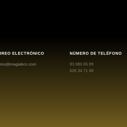
RREO ELECTRÓNICO
NÚMERO DE TELÉFONO
ntos@magiabcn.com
93 080 05 89
626 34 71 68